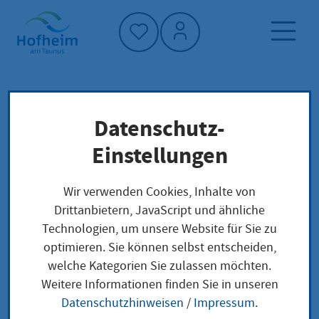
Startseite"
Datenschutz-
Startseite
Dienstleistung-Finder
Lokale Anliegen
Einstellungen
Sportbootführerschein - Binnen - Motor (SBF)
Wir verwenden Cookies, Inhalte von
Drittanbietern, JavaScript und ähnliche
Sportbootführerschei
Technologien, um unsere Website für Sie zu
optimieren. Sie können selbst entscheiden,
n - Binnen - Motor
welche Kategorien Sie zulassen möchten.
(SBF)
Weitere Informationen finden Sie in unseren
Datenschutzhinweisen
/
Impressum
.