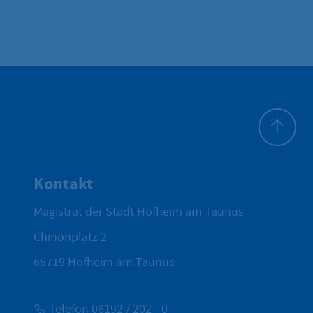
Zum Seite
Kontakt
Magistrat der Stadt Hofheim am Taunus
Chinonplatz 2
65719
Hofheim am Taunus
Telefon 06192 / 202 - 0