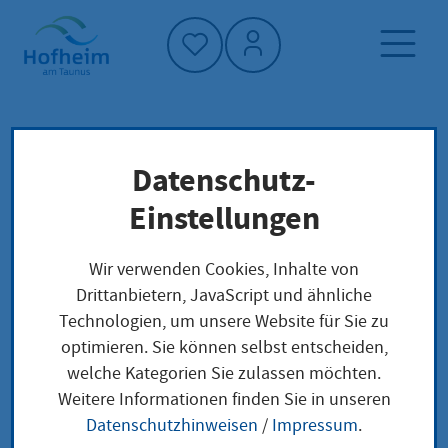
Startseite"
Datenschutz-
Startseite
Dienstleistung-Finder
Lokale Anliegen
Einstellungen
Spätaussiedlerbescheinigung bekommen
Wir verwenden Cookies, Inhalte von
Drittanbietern, JavaScript und ähnliche
Spätaussiedlerbeschei
Technologien, um unsere Website für Sie zu
optimieren. Sie können selbst entscheiden,
nigung bekommen
welche Kategorien Sie zulassen möchten.
Weitere Informationen finden Sie in unseren
Datenschutzhinweisen
/
Impressum
.