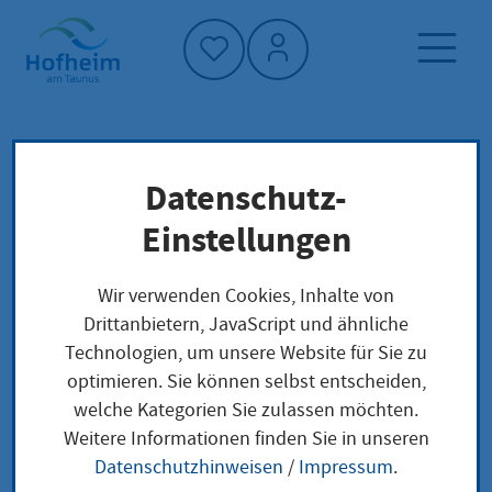
Startseite"
Datenschutz-
Startseite
Dienstleistung-Finder
Lokale Anliegen
Einstellungen
Sozialpädagogische Familienhilfe beantragen
Wir verwenden Cookies, Inhalte von
Drittanbietern, JavaScript und ähnliche
Sozialpädagogische
Technologien, um unsere Website für Sie zu
optimieren. Sie können selbst entscheiden,
Familienhilfe
welche Kategorien Sie zulassen möchten.
beantragen
Weitere Informationen finden Sie in unseren
Datenschutzhinweisen
/
Impressum
.