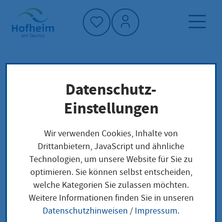
Startseite"
Datenschutz-
Startseite
Dienstleistung-Finder
Lokale Anliegen
Einstellungen
Schutz vor Tierseuchen - Tierseuche anzeigen
Wir verwenden Cookies, Inhalte von
Drittanbietern, JavaScript und ähnliche
Schutz vor
Technologien, um unsere Website für Sie zu
optimieren. Sie können selbst entscheiden,
Tierseuchen -
welche Kategorien Sie zulassen möchten.
Tierseuche anzeigen
Weitere Informationen finden Sie in unseren
Datenschutzhinweisen
/
Impressum
.