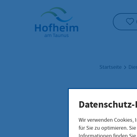
Startseite"
Startseite
Die
Schu
Datenschutz-
Wir verwenden Cookies, I
für Sie zu optimieren. S
Leistungsb
Informationen finden Sie