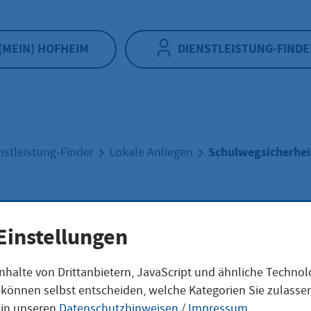
(MEIN) HOFHEIM
DIENSTLEISTUNG-FINDE
Schulwegsicherhei
nstleistung-Finder
Lokale Anliegen
lwegsicherheit
Einstellungen
nhalte von Drittanbietern, JavaScript und ähnliche Techno
ie können selbst entscheiden, welche Kategorien Sie zulass
eschreibung
 in unseren
Datenschutzhinweisen
/
Impressum
.