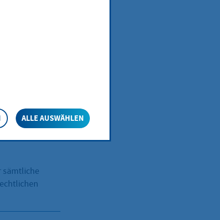
aher im
r – sind im
ie Kinder den
d. Der sichere
ber mit den
m Beispiel
durch ihr
und Ermahnungen.
N
ALLE AUSWÄHLEN
nlotsen können
 sämtliche
echtlichen