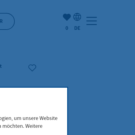
Anzahl der gemerkten Artike
R
0
DE
Sprachauswahl: Deutsch
t
logien, um unsere Website
en möchten. Weitere