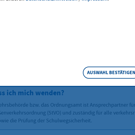
zu den schwächsten Verkehrsteilnehmern und verdienen d
 unsere Rücksicht. Grundschüler – vor allem Schulanfänge
besonders gefährdet. Oft geschehen Verkehrsunfälle, weil d
er heutigen Verkehrsverhältnisse noch nicht gewachsen sin
r fester Bestandteil des Unterrichts in der Schule, sollte a
tig eingeübt werden. Bezugspersonen sollten stets mit gute
die Verkehrsregeln – auch als Fußgänger – beachten, denn 
erhalten lernen Kinder mehr, als durch ständige Hinweise 
AUSWAHL BESTÄTIGE
werden Schulwegpläne erarbeitet, Bus-, Schüler- und Elter
rden.
s ich mich wenden?
ehrsbehörde bzw. das Ordnungsamt ist Ansprechpartner für
ßenverkehrsordnung (StVO) und zuständig für alle verkehrsr
ie die Prüfung der Schulwegsicherheit.