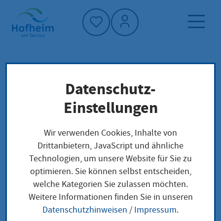
Startseite"
Datenschutz-
Startseite
Dienstleistung-Finder
Schulverweigerung
Lokale Anliegen
Einstellungen
Wir verwenden Cookies, Inhalte von
Schulverweigerung
Drittanbietern, JavaScript und ähnliche
Technologien, um unsere Website für Sie zu
optimieren. Sie können selbst entscheiden,
welche Kategorien Sie zulassen möchten.
Leistungsbeschreibung
Weitere Informationen finden Sie in unseren
Unter Schulverweigerung wird ein wiederkehrendes
Datenschutzhinweisen
/
Impressum
.
oder länger anhaltendes und in der Regel