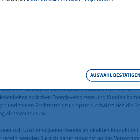
len
are Unstimmigkeiten mit Ihrem Energieversorger haben, kö
e einen Schlichtungsantrag stellen.
eschreibung
AUSWAHL BESTÄTIGE
e Versorgung mit Elektrizität, Erdgas und Wasserstoff ist an
technische Anforderungen geknüpft. Dadurch kann es zu
iedenheiten zwischen Energieversorgern und Kunden kom
n und teuren Rechtsstreit zu ersparen, schaltet sich die S
g als Vermittler ein.
ssen sich Unstimmigkeiten bereits im direkten Kontakt mi
r regeln, wenden Sie sich daher zunächst an das Versorgu