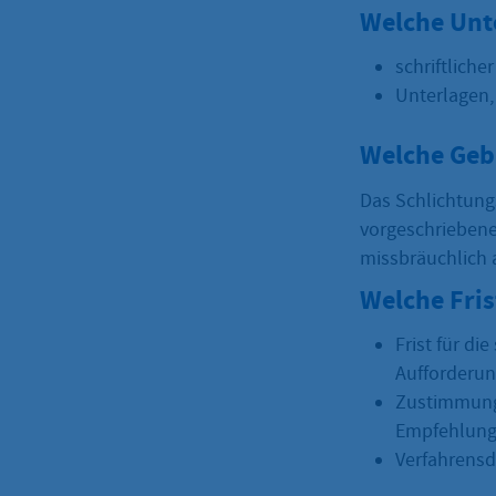
Welche Unt
schriftliche
Unterlagen,
Welche Geb
Das Schlichtungs
vorgeschriebenes
missbräuchlich 
Welche Fri
Frist für d
Aufforderun
Zustimmung 
Empfehlun
Verfahrensd