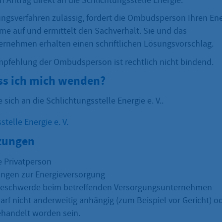
en Antrag direkt an die Schlichtungsstelle Energie.
tungsverfahren zulässig, fordert die Ombudsperson Ihren En
me auf und ermittelt den Sachverhalt. Sie und das
rnehmen erhalten einen schriftlichen Lösungsvorschlag.
pfehlung der Ombudsperson ist rechtlich nicht bindend.
s ich mich wenden?
 sich an die Schlichtungsstelle Energie e. V..
telle Energie e. V.
zungen
e Privatperson
ngen zur Energieversorgung
 Beschwerde beim betreffenden Versorgungsunternehmen
 darf nicht anderweitig anhängig (zum Beispiel vor Gericht) o
handelt worden sein.