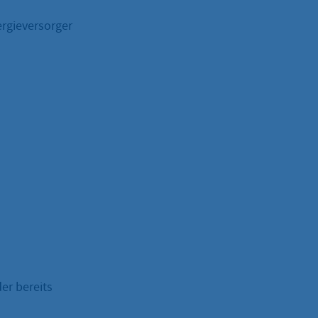
ergieversorger
der bereits