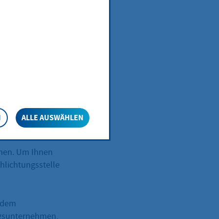
nnen Sie bei
N
ALLE AUSWÄHLEN
 vielfältige
men. Um Ihnen
chlichtungsstelle
t dem
ngsunternehmen,