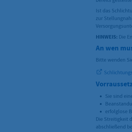
bereits gestellt
Ist das Schlich
zur Stellungnah
Versorgungsunte
HINWEIS:
Die Em
An wen mus
Bitte wenden Sie
Schlichtungss
Vorrausset
Sie sind ein
Beanstandu
erfolglose
Die Streitigkeit
abschließend be