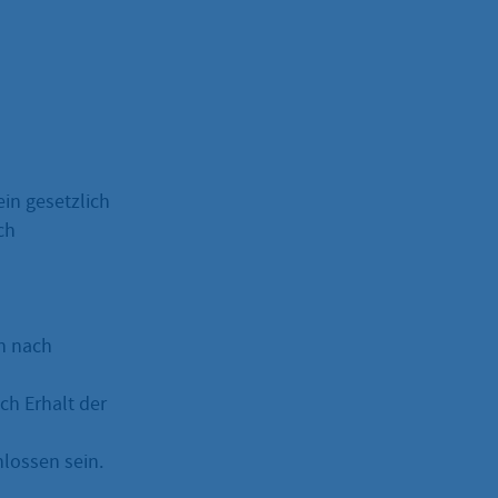
ein gesetzlich
ch
en nach
h Erhalt der
lossen sein.