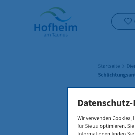
Startseite"
Startseite
Die
Schlichtungsant
Schl
Datenschutz-
Wir verwenden Cookies, I
der 
für Sie zu optimieren. S
Informationen finden Sie