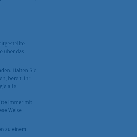
itgestellte
ie über das
aden. Halten Sie
n, bereit. Ihr
ie alle
itte immer mit
ese Weise
en zu einem