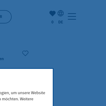
Anzahl der gemerkten Artike
R
0
DE
Sprachauswahl: Deutsch
en
logien, um unsere Website
n
en möchten. Weitere