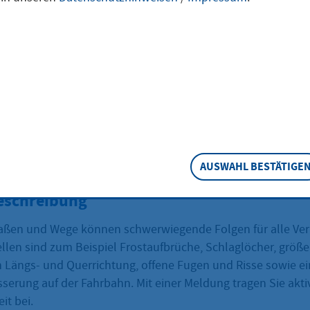
esstraßen und d
en melden
n an Ortsdurchfahrten von Bundesstraßen entdecken, kön
AUSWAHL BESTÄTIGE
eschreibung
aßen und Wege können schwerwiegende Folgen für alle Ver
llen sind zum Beispiel Frostaufbrüche, Schlaglöcher, größe
 Längs- und Querrichtung, offene Fugen und Risse sowie 
erung auf der Fahrbahn. Mit einer Meldung tragen Sie akti
it bei.