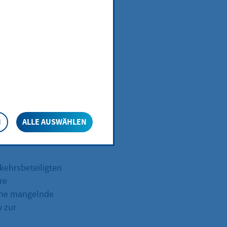
eren
nen Sie diese
N
ALLE AUSWÄHLEN
kehrsbeteiligten
re
eine mangelnde
v zur