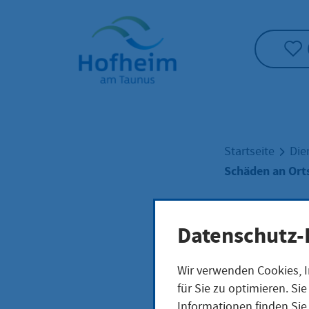
Startseite"
Startseite
Die
Schäden an Ort
Schä
Datenschutz-
Wir verwenden Cookies, I
Orts
für Sie zu optimieren. S
Informationen finden Sie