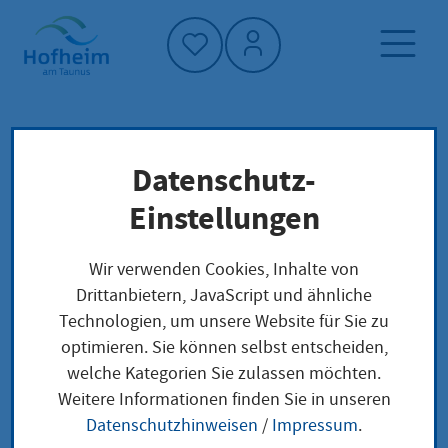
Startseite"
Datenschutz-
Startseite
Dienstleistung-Finder
Lokale Anliegen
Einstellungen
Sachverständige für die Wertermittlung von
bebauten und unbebauten Grundstücken,
Wir verwenden Cookies, Inhalte von
öffentliche Bestellung und Vereidigung
Drittanbietern, JavaScript und ähnliche
Technologien, um unsere Website für Sie zu
optimieren. Sie können selbst entscheiden,
Sachverständige für
welche Kategorien Sie zulassen möchten.
Weitere Informationen finden Sie in unseren
die Wertermittlung
Datenschutzhinweisen
/
Impressum
.