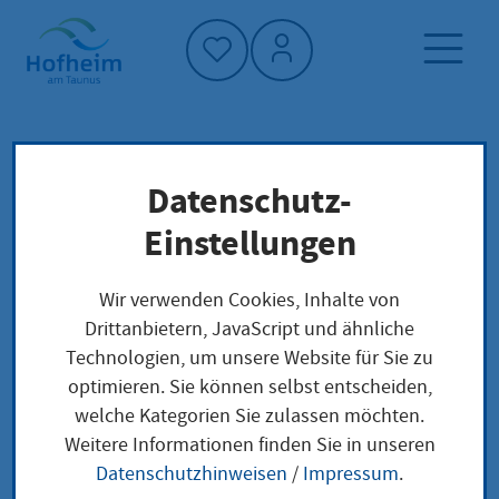
Startseite"
Datenschutz-
Startseite
Dienstleistung-Finder
Lokale Anliegen
Einstellungen
Reisepass beantragen wegen Änderung von
sonstigen Daten
Wir verwenden Cookies, Inhalte von
Drittanbietern, JavaScript und ähnliche
Technologien, um unsere Website für Sie zu
Reisepass beantragen
optimieren. Sie können selbst entscheiden,
welche Kategorien Sie zulassen möchten.
wegen Änderung von
Weitere Informationen finden Sie in unseren
sonstigen Daten
Datenschutzhinweisen
/
Impressum
.