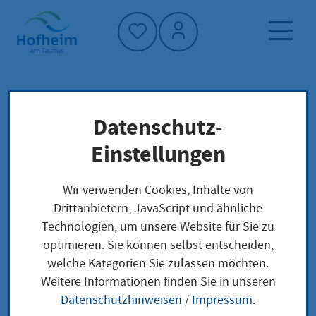
Startseite"
Datenschutz-
Startseite
Dienstleistung-Finder
Lokale Anliegen
Einstellungen
Reisegewerbekarte verlängern lassen
Wir verwenden Cookies, Inhalte von
Drittanbietern, JavaScript und ähnliche
Reisegewerbekarte
Technologien, um unsere Website für Sie zu
optimieren. Sie können selbst entscheiden,
verlängern lassen
welche Kategorien Sie zulassen möchten.
Weitere Informationen finden Sie in unseren
Datenschutzhinweisen
/
Impressum
.