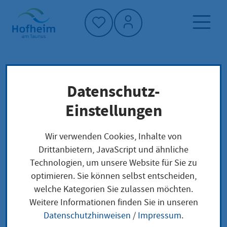
Startseite"
Datenschutz-
Startseite
Dienstleistung-Finder
Lokale Anliegen
Einstellungen
Aufstellung eines Prostitutionsfahrzeugs
melden
Wir verwenden Cookies, Inhalte von
Drittanbietern, JavaScript und ähnliche
Technologien, um unsere Website für Sie zu
Aufstellung eines
optimieren. Sie können selbst entscheiden,
welche Kategorien Sie zulassen möchten.
Prostitutionsfahrzeug
Weitere Informationen finden Sie in unseren
s melden
Datenschutzhinweisen
/
Impressum
.