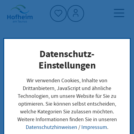
Startseite"
Datenschutz-
Startseite
Dienstleistung-Finder
Plakatierungen
Lokale Anliegen
Einstellungen
Wir verwenden Cookies, Inhalte von
Plakatierungen
Drittanbietern, JavaScript und ähnliche
Technologien, um unsere Website für Sie zu
optimieren. Sie können selbst entscheiden,
welche Kategorien Sie zulassen möchten.
Leistungsbeschreibung
Weitere Informationen finden Sie in unseren
Das kulturelle Leben in Hessen zeichnet sich durch
Datenschutzhinweisen
/
Impressum
.
eine vielfältige Veranstaltungskultur aus. Konzerte,