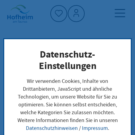
Startseite"
Datenschutz-
Startseite
Dienstleistung-Finder
Lokale Anliegen
Einstellungen
Pflegekinder: Hilfe zur Erziehung in
Vollzeitpflege beantragen
Wir verwenden Cookies, Inhalte von
Drittanbietern, JavaScript und ähnliche
Technologien, um unsere Website für Sie zu
Pflegekinder: Hilfe zur
optimieren. Sie können selbst entscheiden,
welche Kategorien Sie zulassen möchten.
Erziehung in
Weitere Informationen finden Sie in unseren
Vollzeitpflege
Datenschutzhinweisen
/
Impressum
.