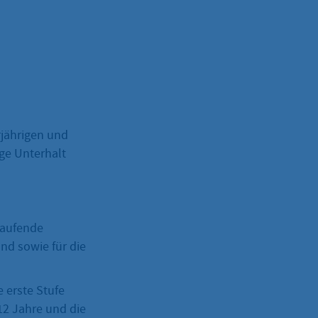
rjährigen und
ige Unterhalt
laufende
nd sowie für die
e erste Stufe
 12 Jahre und die