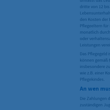
umfasst das Lebe
dritte von 12 bi
Lebensunterhalt
den Kosten der 
Pflegeeltern für
monatlich durch
oder verhaltens
Leistungen vere
Das Pflegegeld i
können gemäß § 
insbesondere zu
wie z.B. einer 
Pflegekindes.
An wen mus
Die Zahlungen de
zuständigen Ju