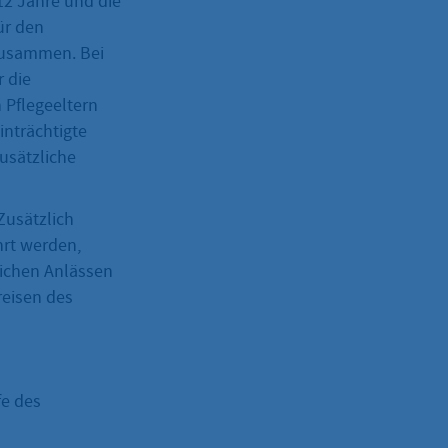
 12 Jahre und die
ür den
zusammen. Bei
 die
 Pflegeeltern
nträchtigte
usätzliche
Zusätzlich
hrt werden,
lichen Anlässen
reisen des
fe des