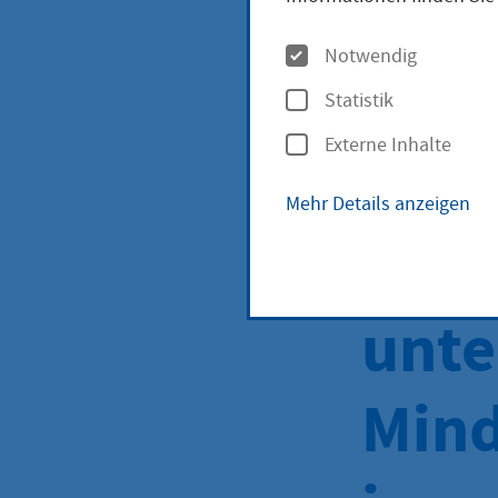
Paus
O
Notwendig
lauf
p
Statistik
t
Externe Inhalte
Unte
i
o
Mehr Details anzeigen
n
Pfle
e
n
unte
Mind