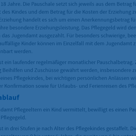
s 18 Jahre. Die Pauschale setzt sich jeweils aus dem Betrag f
 des Kindes und dem Betrag für die Kosten der Erziehung 
Erziehung handelt es sich um einen Anerkennungsbetrag für
 ihre besondere Erziehungsleistung. Das Pflegegeld wird den
 das Jugendamt ausgezahlt. Für besonders schwierige, beei
auffällige Kinder können im Einzelfall mit dem Jugendamt z
inbart werden.
st ein laufender regelmäßiger monatlicher Pauschalbetrag. 
 Beihilfen und Zuschüsse gewährt werden, insbesondere z
eines Pflegekindes, bei wichtigen persönlichen Anlässen wie
Konfirmation sowie für Urlaubs- und Ferienreisen des Pfl
ablauf
amt Pflegeeltern ein Kind vermittelt, bewilligt es einen Pa
Pflegegeld.
t in drei Stufen je nach Alter des Pflegekindes gestaffelt. Di