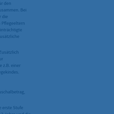
ür den
zusammen. Bei
 die
 Pflegeeltern
nträchtigte
usätzliche
Zusätzlich
ur
 z.B. einer
egekindes.
uschalbetrag,
e erste Stufe