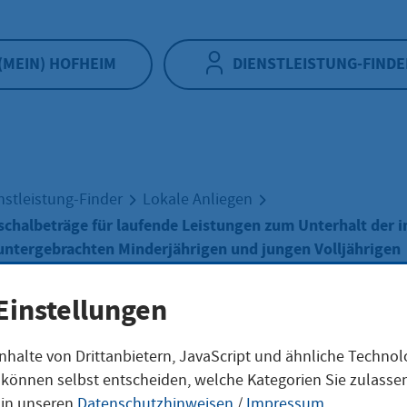
(MEIN) HOFHEIM
DIENSTLEISTUNG-FINDE
nstleistung-Finder
Lokale Anliegen
chalbeträge für laufende Leistungen zum Unterhalt der i
untergebrachten Minderjährigen und jungen Volljährigen
Einstellungen
tliche
nhalte von Drittanbietern, JavaScript und ähnliche Techno
ie können selbst entscheiden, welche Kategorien Sie zulass
 in unseren
Datenschutzhinweisen
/
Impressum
.