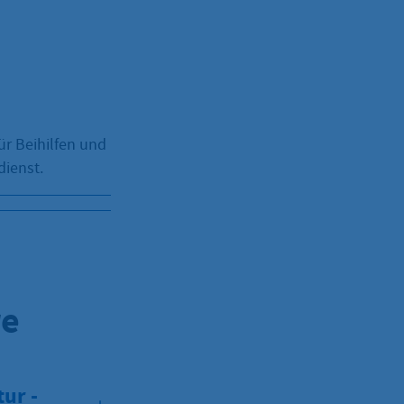
ür Beihilfen und
dienst.
re
ur -