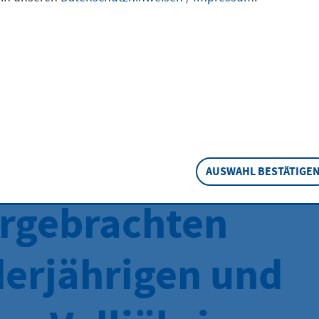
chalbeträge für
ende Leistungen
rhalt der in
gefamilien
AUSWAHL BESTÄTIGE
rgebrachten
erjährigen und