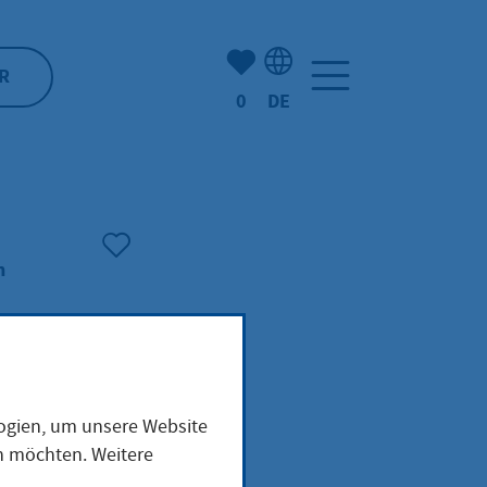
Anzahl der gemerkten Artike
R
0
DE
Sprachauswahl: Deutsch
n
logien, um unsere Website
en möchten. Weitere