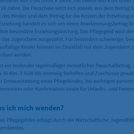
nsalter von 0 bis unter 6 Jahre, die zweite von 6 bis unter
s 18 Jahre. Die Pauschale setzt sich jeweils aus dem Betrag f
 des Kindes und dem Betrag für die Kosten der Erziehung 
Erziehung handelt es sich um einen Anerkennungsbetrag für
 ihre besondere Erziehungsleistung. Das Pflegegeld wird den
 das Jugendamt ausgezahlt. Für besonders schwierige, beei
auffällige Kinder können im Einzelfall mit dem Jugendamt z
inbart werden.
st ein laufender regelmäßiger monatlicher Pauschalbetrag. 
39 Abs. 3 SGB VIII einmalig Beihilfen und Zuschüsse gewä
r Erstausstattung eines Pflegekindes, bei wichtigen persön
Kommunion oder Konfirmation sowie für Urlaubs- und Ferien
s ich mich wenden?
s Pflegegeldes erfolgt durch die Wirtschaftliche Jugendhil
gendamtes.