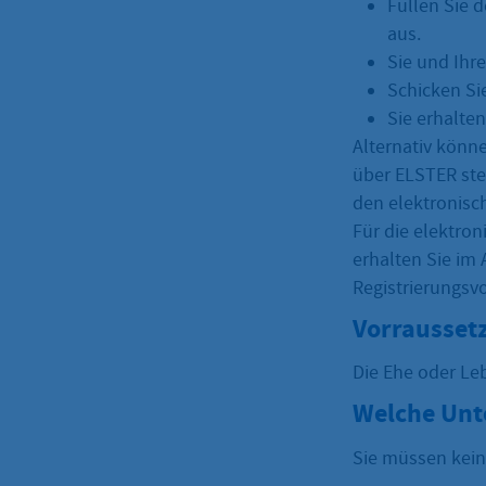
Füllen Sie 
aus.
Sie und Ihr
Schicken Si
Sie erhalte
Alternativ könn
über ELSTER ste
den elektronisc
Für die elektron
erhalten Sie im 
Registrierungsv
Vorrausset
Die Ehe oder Leb
Welche Unt
Sie müssen kein