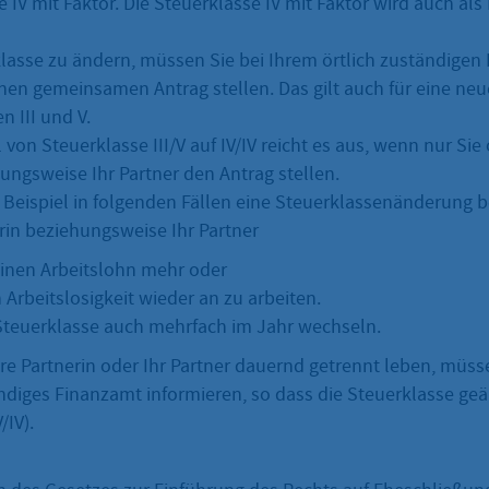
 IV mit Faktor. Die Steuerklasse IV mit Faktor wird auch als
lasse zu ändern, müssen Sie bei Ihrem örtlich zuständigen
inen gemeinsamen Antrag stellen. Das gilt auch für eine n
n III und V.
von Steuerklasse III/V auf IV/IV reicht es aus, wenn nur Sie 
ungsweise Ihr Partner den Antrag stellen.
Beispiel in folgenden Fällen eine Steuerklassenänderung b
rin beziehungsweise Ihr Partner
inen Arbeitslohn mehr oder
Arbeitslosigkeit wieder an zu arbeiten.
Steuerklasse auch mehrfach im Jahr wechseln.
re Partnerin oder Ihr Partner dauernd getrennt leben, müss
ändiges Finanzamt informieren, so dass die Steuerklasse geä
/IV).