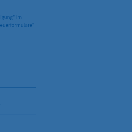
ßigung" im
euerformulare"
t