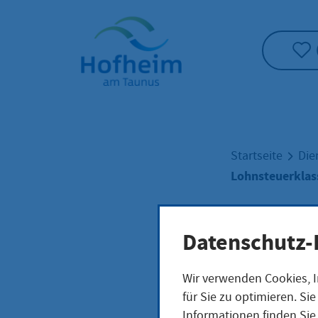
Startseite"
Startseite
Die
Lohnsteuerklas
Lohn
Datenschutz-
Wir verwenden Cookies, I
Wech
für Sie zu optimieren. S
Informationen finden Sie