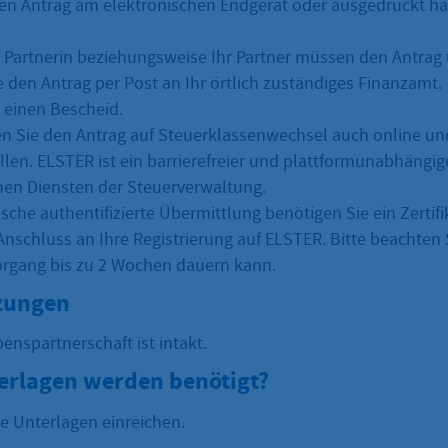
den Antrag am elektronischen Endgerät oder ausgedruckt ha
e Partnerin beziehungsweise Ihr Partner müssen den Antrag 
e den Antrag per Post an Ihr örtlich zuständiges Finanzamt.
n einen Bescheid.
en Sie den Antrag auf Steuerklassenwechsel auch online und
llen. ELSTER ist ein barrierefreier und plattformunabhängi
hen Diensten der Steuerverwaltung.
ische authentifizierte Übermittlung benötigen Sie ein Zertifi
Anschluss an Ihre Registrierung auf ELSTER. Bitte beachten 
organg bis zu 2 Wochen dauern kann.
zungen
enspartnerschaft ist intakt.
erlagen werden benötigt?
e Unterlagen einreichen.