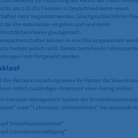
ten des Gesetzes zur Einführung des Rechts auf Eheschließun
echts am 1.10.2017 können in Deutschland keine neuen
haften mehr begründet werden. Gleichgeschlechtliche Paa
t die Ehe miteinander eingehen und sind damit
hlechtlichen Paaren gleichgestellt.
enspartnerschaften können in eine Ehe umgewandelt werd
ierzu besteht jedoch nicht. Bereits bestehende Lebenspartn
isherigen Form fortgesetzt werden.
ablauf
 Ihre Partnerin beziehungsweise Ihr Partner die Steuerklas
Ihrem örtlich zuständigen Finanzamt einen Antrag stellen:
 im Formular-Management-System der Bundesfinanzverwalt
ulare" unter "Lohnsteuer (Arbeitnehmer)" das passende A
 auf Steuerklassenwechsel"
 auf Lohnsteuerermäßigung"