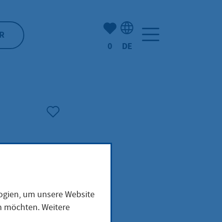
Anzahl der gemerkten Artike
R
0
DE
Sprachauswahl: Deutsch
logien, um unsere Website
 Ehe
en möchten. Weitere