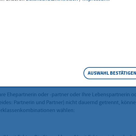
 Lebenspartners
n und -partner sowie als Lebenspartnerin und -partner steh
klassenkombinationen zur Verfügung. Aus diesen können Si
eschreibung
AUSWAHL BESTÄTIGE
nsteuer, die von Ihrem Arbeitslohn einbehalten wird, richte
re Ehepartnerin oder -partner oder Ihre Lebenspartnerin od
eides: Partnerin und Partner) nicht dauernd getrennt, könn
erklassenkombinationen wählen: