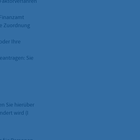
 Faktorverfahren
 Finanzamt
eue Zuordnung
oder Ihre
eantragen: Sie
en Sie hierüber
ndert wird (I