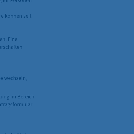
g für Personen
re können seit
en. Eine
erschaften
se wechseln,
ung im Bereich
ntragsformular