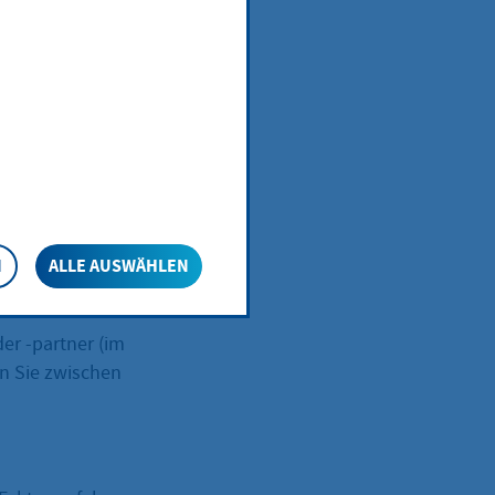
chaft
en Ihnen drei
e frei wählen.
N
ALLE AUSWÄHLEN
t sich nach der
er -partner (im
en Sie zwischen