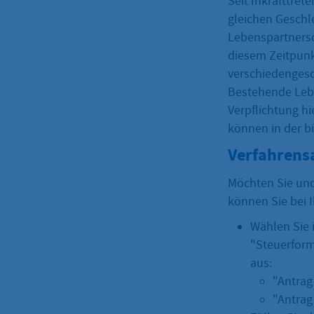
Seit Inkrafttre
gleichen Geschl
Lebenspartnersc
diesem Zeitpunk
verschiedengesc
Bestehende Leb
Verpflichtung h
können in der b
Verfahrens
Möchten Sie und
können Sie bei 
Wählen Sie
"Steuerform
aus:
"Antrag
"Antrag