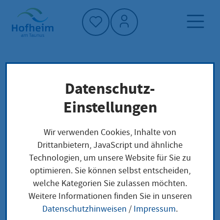
Startseite"
Datenschutz-
Startseite
Dienstleistung-Finder
Lokale Anliegen
Einstellungen
Lagergenehmigung nach Sprengstoffrecht
beantragen
Wir verwenden Cookies, Inhalte von
Drittanbietern, JavaScript und ähnliche
Technologien, um unsere Website für Sie zu
Lagergenehmigung
optimieren. Sie können selbst entscheiden,
welche Kategorien Sie zulassen möchten.
nach Sprengstoffrecht
Weitere Informationen finden Sie in unseren
beantragen
Datenschutzhinweisen
/
Impressum
.