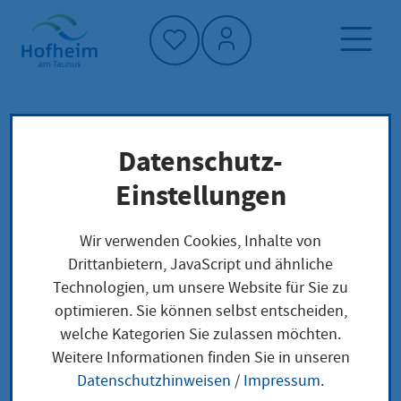
Startseite"
Datenschutz-
Startseite
Dienstleistung-Finder
Lokale Anliegen
Einstellungen
Lagerfeuer Genehmigung beantragen
Wir verwenden Cookies, Inhalte von
Drittanbietern, JavaScript und ähnliche
Lagerfeuer
Technologien, um unsere Website für Sie zu
optimieren. Sie können selbst entscheiden,
Genehmigung
welche Kategorien Sie zulassen möchten.
beantragen
Weitere Informationen finden Sie in unseren
Datenschutzhinweisen
/
Impressum
.