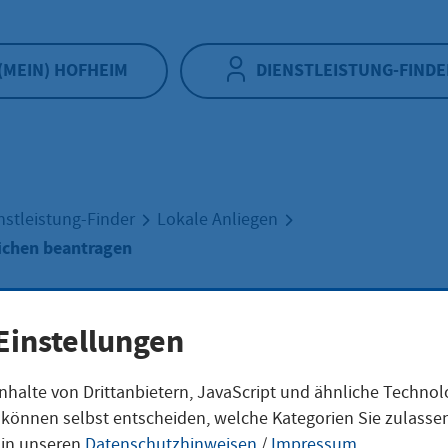
(MEIN) HOFHEIM
DIENSTLEISTUNG-FINDE
nstleistung-Finder
Lokale Anliegen
ichen beantragen
zeitkennzeichen
Einstellungen
nhalte von Drittanbietern, JavaScript und ähnliche Techno
tragen
ie können selbst entscheiden, welche Kategorien Sie zulass
 in unseren
Datenschutzhinweisen
/
Impressum
.