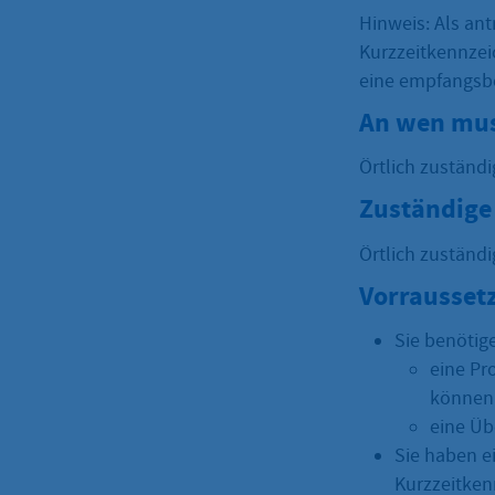
Hinweis: Als ant
Kurzzeitkennzei
eine empfangsb
An wen mus
Örtlich zuständ
Zuständige 
Örtlich zuständ
Vorrausset
Sie benötig
eine Pr
können
eine Üb
Sie haben e
Kurzzeitken