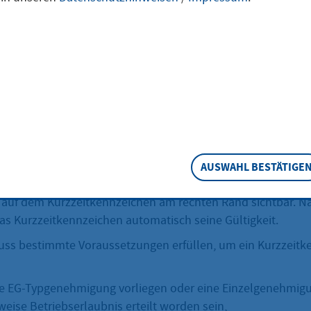
nzeichen können Sie als Privatperson oder Firma für ein ver
lassenes Fahrzeug beantragen.
eschreibung
eitkennzeichen können Sie ein Fahrzeug Probefahren oder 
rführen. Sonstige Fahrtzwecke sind nicht zulässig und kö
AUSWAHL BESTÄTIGE
zeitraum beträgt maximal 6 Tage ab dem Tag der Zuteilung. 
 auf dem Kurzzeitkennzeichen am rechten Rand sichtbar. N
das Kurzzeitkennzeichen automatisch seine Gültigkeit.
ss bestimmte Voraussetzungen erfüllen, um ein Kurzzeitk
e EG-Typgenehmigung vorliegen oder eine Einzelgenehmig
eise Betriebserlaubnis erteilt worden sein,