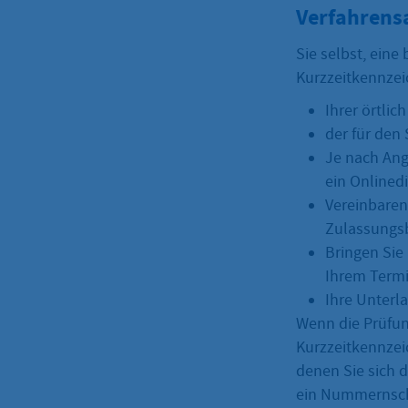
Verfahrens
Sie selbst, ein
Kurzzeitkennzei
Ihrer örtli
der für den
Je nach Ang
ein Onlined
Vereinbaren 
Zulassungs
Bringen Sie
Ihrem Termi
Ihre Unterla
Wenn die Prüfung
Kurzzeitkennzeic
denen Sie sich 
ein Nummernsch