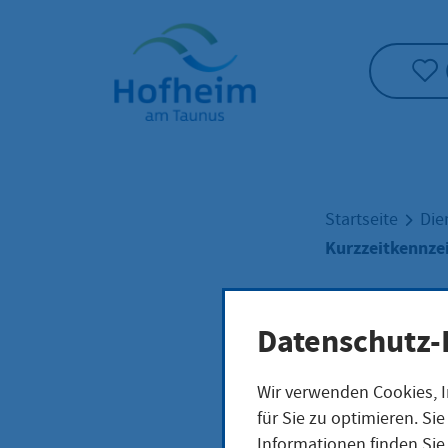
Startseite"
Startseite
Die
Kurzzeitkennze
Kurz
Datenschutz-
Wir verwenden Cookies, I
bean
für Sie zu optimieren. S
Informationen finden Sie