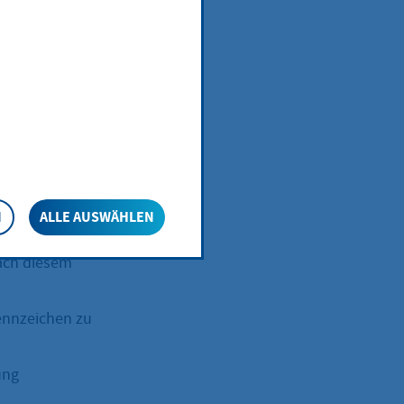
kehrssicheres,
an einen
nnen geahndet
N
ALLE AUSWÄHLEN
Das
ach diesem
ennzeichen zu
ung