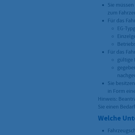
Sie müssen 
zum Fahrze
Für das Fah
EG-Typ
Einzel
Betrieb
Für das Fah
gültige
gegeben
nachge
Sie besitze
in Form ein
Hinweis: Beantr
Sie einen Bedar
Welche Unt
Fahrzeugsch