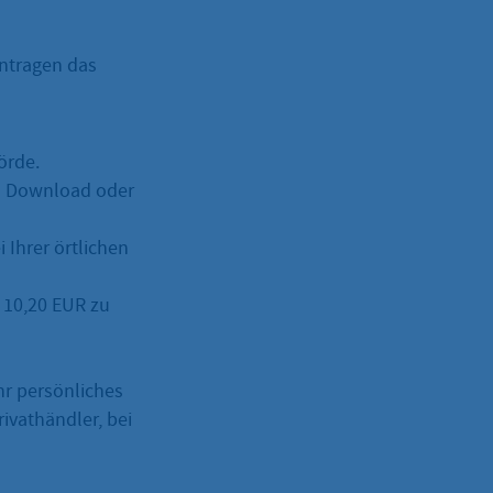
antragen das
örde.
m Download oder
 Ihrer örtlichen
 10,20 EUR zu
hr persönliches
ivathändler, bei