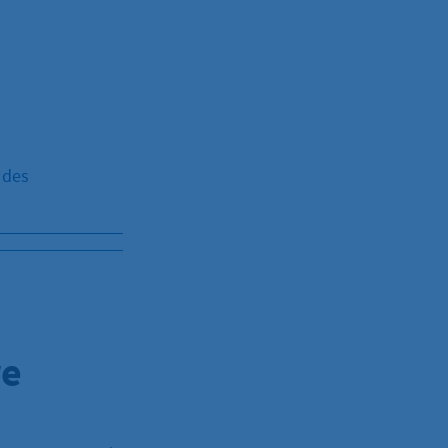
 des
re