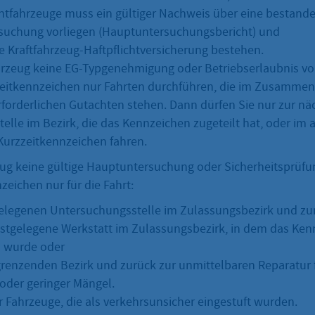
htfahrzeuge muss ein gültiger Nachweis über eine bestand
suchung vorliegen (Hauptuntersuchungsbericht) und
e Kraftfahrzeug-Haftpflichtversicherung bestehen.
hrzeug keine EG-Typgenehmigung oder Betriebserlaubnis vorl
eitkennzeichen nur Fahrten durchführen, die im Zusammen
rforderlichen Gutachten stehen. Dann dürfen Sie nur zur n
elle im Bezirk, die das Kennzeichen zugeteilt hat, oder im
Kurzzeitkennzeichen fahren.
ug keine gültige Hauptuntersuchung oder Sicherheitsprüfun
zeichen nur für die Fahrt:
elegenen Untersuchungsstelle im Zulassungsbezirk und zu
hstgelegene Werkstatt im Zulassungsbezirk, in dem das Ke
 wurde oder
grenzenden Bezirk und zurück zur unmittelbaren Reparatur f
 oder geringer Mängel.
für Fahrzeuge, die als verkehrsunsicher eingestuft wurden.