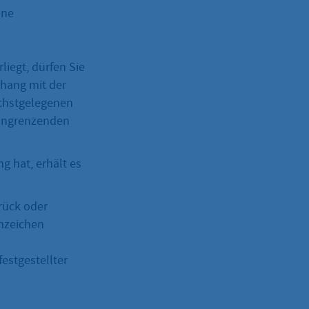
ene
iegt, dürfen Sie
hang mit der
ächstgelegenen
 angrenzenden
g hat, erhält es
rück oder
nnzeichen
estgestellter