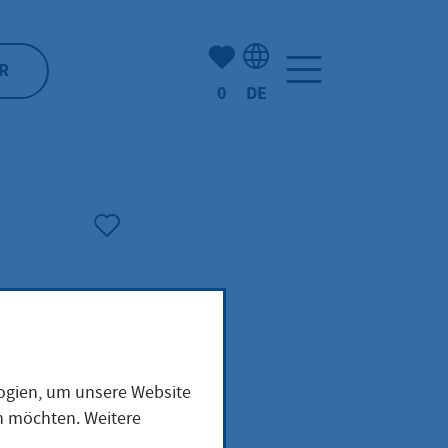
Anzahl der gemerkten Artike
R
0
DE
Sprachauswahl: Deutsch
logien, um unsere Website
en möchten. Weitere