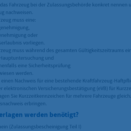
das Fahrzeug bei der Zulassungsbehörde konkret nennen u
ug nachweisen.
rzeug muss eine:
genehmigung,
genehmigung oder
serlaubnis vorliegen.
rzeug muss während des gesamten Gültigkeitszeitraums ein
 Hauptuntersuchung und
enfalls eine Sicherheitsprüfung
wiesen werden.
n einen Nachweis für eine bestehende Kraftfahrzeug-Haftpfl
er elektronischen Versicherungsbestätigung (eVB) für Kurzz
agen Sie Kurzzeitkennzeichen für mehrere Fahrzeuge gleich
fsnachweis erbringen.
erlagen werden benötigt?
ein (Zulassungsbescheinigung Teil I)