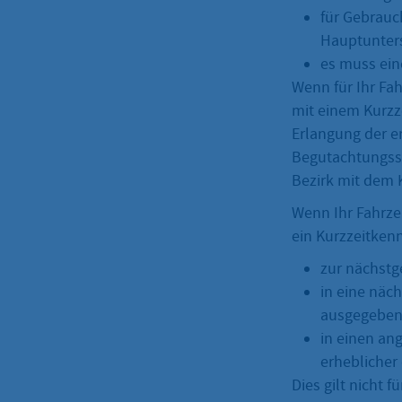
für Gebrauc
Hauptunter
es muss ein
Wenn für Ihr Fa
mit einem Kurzz
Erlangung der e
Begutachtungsst
Bezirk mit dem 
Wenn Ihr Fahrze
ein Kurzzeitkenn
zur nächstg
in eine näc
ausgegeben
in einen an
erheblicher
Dies gilt nicht 