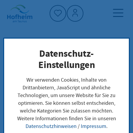
Startseite"
Datenschutz-
Startseite
Dienstleistung-Finder
Lokale Anliegen
Einstellungen
Kfz: Schleppgenehmigung beantragen
Wir verwenden Cookies, Inhalte von
Drittanbietern, JavaScript und ähnliche
Kfz:
Technologien, um unsere Website für Sie zu
optimieren. Sie können selbst entscheiden,
Schleppgenehmigung
welche Kategorien Sie zulassen möchten.
beantragen
Weitere Informationen finden Sie in unseren
Datenschutzhinweisen
/
Impressum
.