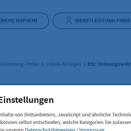
(MEIN) HOFHEIM
DIENSTLEISTUNG-FINDE
Kfz: Ordnungswidr
nstleistung-Finder
Lokale Anliegen
Einstellungen
ungswidrigkeite
nhalte von Drittanbietern, JavaScript und ähnliche Techno
ie können selbst entscheiden, welche Kategorien Sie zulass
 in unseren
Datenschutzhinweisen
/
Impressum
.