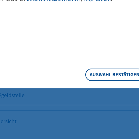
eschreibung
ei überwachen die Städte und Gemeinden auf ihrem jeweili
nden als auch den fließenden Verkehr. Eingeleitete
keitenverfahren werden durch Zahlung eines Verwarnungs
oder durch Bußgeldbescheid geahndet. Die Zuständigkeit
chungen liegt bei den Ordnungsämtern der Städte und Ge
tionen erhalten Sie über die Zentrale Bußgeldstelle im
AUSWAHL BESTÄTIGE
dium Kassel.
geldstelle
ersicht