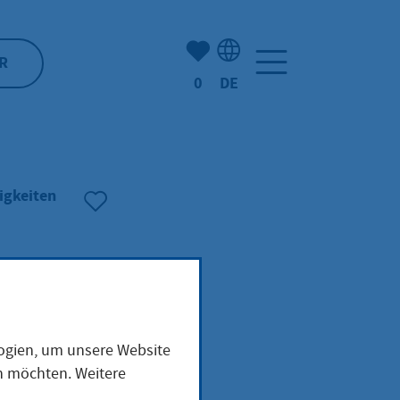
Anzahl der gemerkten Artike
R
0
DE
Sprachauswahl: Deutsch
igkeiten
n
logien, um unsere Website
en möchten. Weitere