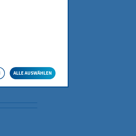
gen Gebiet
geldes
 kommunaler
meinden.
N
ALLE AUSWÄHLEN