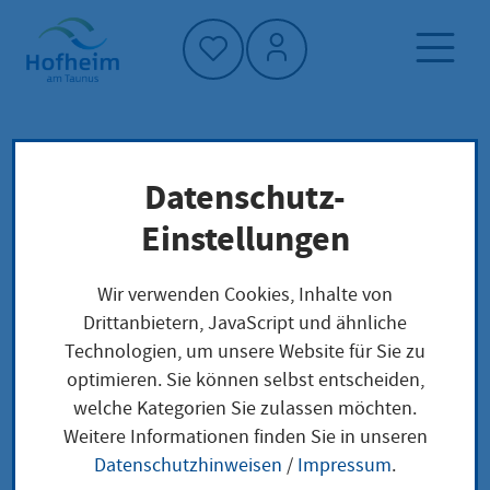
Startseite"
Datenschutz-
Startseite
Dienstleistung-Finder
Lokale Anliegen
Einstellungen
Internationalen Führerschein beantragen
Wir verwenden Cookies, Inhalte von
Drittanbietern, JavaScript und ähnliche
Internationalen
Technologien, um unsere Website für Sie zu
optimieren. Sie können selbst entscheiden,
Führerschein
welche Kategorien Sie zulassen möchten.
beantragen
Weitere Informationen finden Sie in unseren
Datenschutzhinweisen
/
Impressum
.