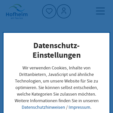
Startseite"
Datenschutz-
Startseite
Dienstleistung-Finder
Lokale Anliegen
Einstellungen
Hinweise zu kartellrechtlichen Verstößen dem
Bundeskartellamt anonym melden
Wir verwenden Cookies, Inhalte von
Drittanbietern, JavaScript und ähnliche
Technologien, um unsere Website für Sie zu
Hinweise zu
optimieren. Sie können selbst entscheiden,
welche Kategorien Sie zulassen möchten.
kartellrechtlichen
Weitere Informationen finden Sie in unseren
Verstößen dem
Datenschutzhinweisen
/
Impressum
.