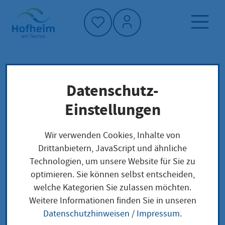
Startseite"
Datenschutz-
Startseite
Dienstleistung-Finder
Hilfeplan aufstellen
Lokale Anliegen
Einstellungen
Wir verwenden Cookies, Inhalte von
Hilfeplan aufstellen
Drittanbietern, JavaScript und ähnliche
Technologien, um unsere Website für Sie zu
optimieren. Sie können selbst entscheiden,
welche Kategorien Sie zulassen möchten.
Leistungsbeschreibung
Weitere Informationen finden Sie in unseren
Unabhängig davon, welche Form der "Hilfen zur
Datenschutzhinweisen
/
Impressum
.
Erziehung" Sie beim Jugendamt beantragen, das