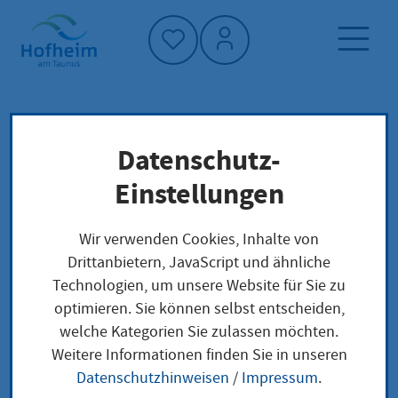
Startseite"
Datenschutz-
Startseite
Dienstleistung-Finder
Lokale Anliegen
Einstellungen
Hessische Intellectual Property Organisation
Wir verwenden Cookies, Inhalte von
Drittanbietern, JavaScript und ähnliche
Hessische Intellectual
Technologien, um unsere Website für Sie zu
optimieren. Sie können selbst entscheiden,
Property Organisation
welche Kategorien Sie zulassen möchten.
Weitere Informationen finden Sie in unseren
Datenschutzhinweisen
/
Impressum
.