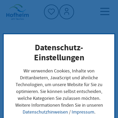
Startseite"
Datenschutz-
Startseite
Dienstleistung-Finder
Genossenschaft anmelden
Lokale Anliegen
Einstellungen
Wir verwenden Cookies, Inhalte von
Genossenschaft
Drittanbietern, JavaScript und ähnliche
Technologien, um unsere Website für Sie zu
anmelden
optimieren. Sie können selbst entscheiden,
welche Kategorien Sie zulassen möchten.
Weitere Informationen finden Sie in unseren
Leistungsbeschreibung
Datenschutzhinweisen
/
Impressum
.