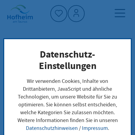
Startseite"
Datenschutz-
Startseite
Dienstleistung-Finder
Lokale Anliegen
Einstellungen
Genehmigung zur Beschäftigung einer
schwangeren oder stillenden Frau zwischen 20
Wir verwenden Cookies, Inhalte von
und 22 Uhr beantragen
Drittanbietern, JavaScript und ähnliche
Technologien, um unsere Website für Sie zu
optimieren. Sie können selbst entscheiden,
Genehmigung zur
welche Kategorien Sie zulassen möchten.
Weitere Informationen finden Sie in unseren
Beschäftigung einer
Datenschutzhinweisen
/
Impressum
.