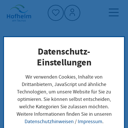
Startseite"
Datenschutz-
Startseite
Dienstleistung-Finder
Lokale Anliegen
Einstellungen
Gemeinsame elterliche Sorge bei nicht
verheirateten Eltern; Sorgerecht beantragen
Wir verwenden Cookies, Inhalte von
Drittanbietern, JavaScript und ähnliche
Technologien, um unsere Website für Sie zu
Gemeinsame
optimieren. Sie können selbst entscheiden,
welche Kategorien Sie zulassen möchten.
elterliche Sorge bei
Weitere Informationen finden Sie in unseren
nicht verheirateten
Datenschutzhinweisen
/
Impressum
.