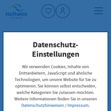
Startseite"
Datenschutz-
Startseite
Dienstleistung-Finder
Lokale Anliegen
Einstellungen
Förderung für den Ausbau der
Mobilfunkversorgung im Land Hessen
Wir verwenden Cookies, Inhalte von
beantragen
Drittanbietern, JavaScript und ähnliche
Technologien, um unsere Website für Sie zu
optimieren. Sie können selbst entscheiden,
Förderung für den
welche Kategorien Sie zulassen möchten.
Weitere Informationen finden Sie in unseren
Ausbau der
Datenschutzhinweisen
/
Impressum
.