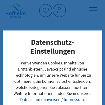
Startseite"
Datenschutz-
Startseite
Dienstleistung-Finder
Lokale Anliegen
Einstellungen
Förderprogramm „Ehrenamt digitalisiert!“
Wir verwenden Cookies, Inhalte von
Drittanbietern, JavaScript und ähnliche
Förderprogramm
Technologien, um unsere Website für Sie zu
optimieren. Sie können selbst entscheiden,
„Ehrenamt
welche Kategorien Sie zulassen möchten.
digitalisiert!“
Weitere Informationen finden Sie in unseren
Datenschutzhinweisen
/
Impressum
.