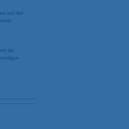
ann von der
 vorab
och die
twendigen