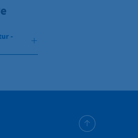
re
ur -
Zum Seitenanfang