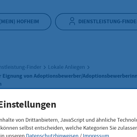
(MEIN) HOFHEIM
DIENSTLEISTUNG-FINDE
nstleistung-Finder
Lokale Anliegen
er Eignung von Adoptionsbewerber/Adoptionsbewerberinn
n
Einstellungen
stellung der Eign
nhalte von Drittanbietern, JavaScript und ähnliche Techno
ie können selbst entscheiden, welche Kategorien Sie zulass
 in unseren
Datenschutzhinweisen
/
Impressum
.