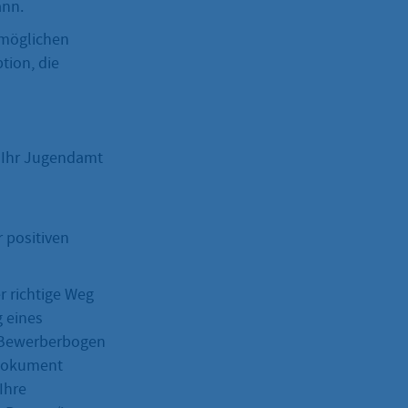
ann.
 möglichen
tion, die
r Ihr Jugendamt
 positiven
r richtige Weg
g eines
n Bewerberbogen
 Dokument
Ihre