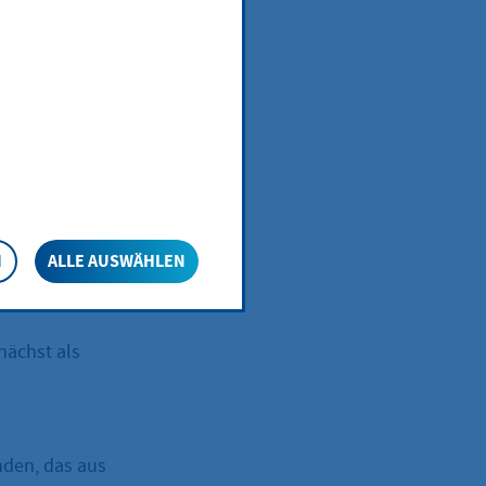
Adop
für
N
ALLE AUSWÄHLEN
nächst als
inden, das aus