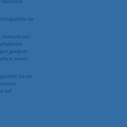
 Partner/in
tlungsstelle Sie
n Zeitraum aus
optivkindes
rgen geeignet
elle in einem
sstelle Sie als
nsliste
e auf