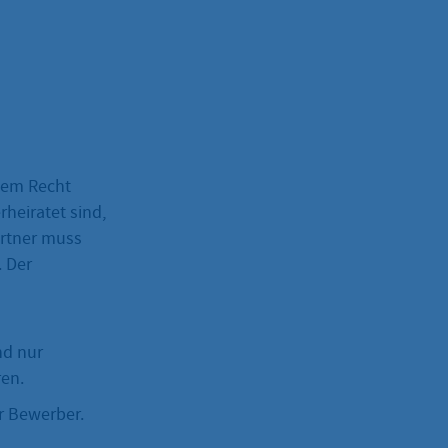
hem Recht
heiratet sind,
artner muss
. Der
nd nur
en.
r Bewerber.