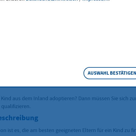
tionsbewerber/
sbewerberinnen 
 Inlandsadoption
AUSWAHL BESTÄTIGE
 Kind aus dem Inland adoptieren? Dann müssen Sie sich zu
qualifizieren.
eschreibung
ion ist es, die am besten geeigneten Eltern für ein Kind zu f