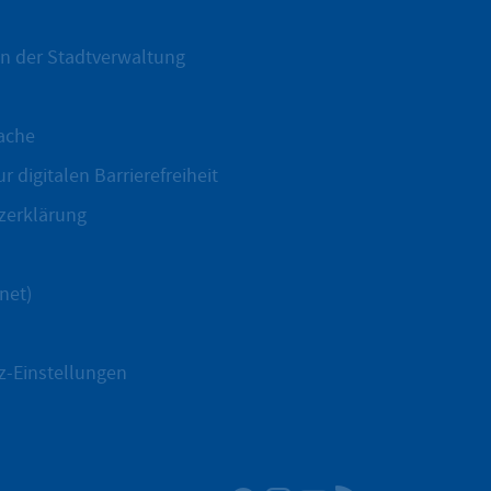
n der Stadtverwaltung
ache
r digitalen Barrierefreiheit
zerklärung
net)
z-Einstellungen
Facebook
Instagram
YouTube
RSS-Newsfeed