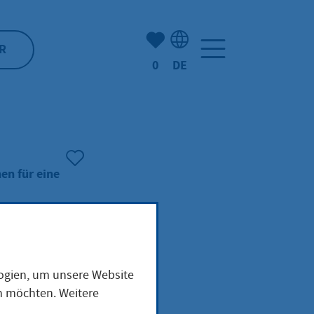
Anzahl der gemerkten Artike
R
0
DE
Sprachauswahl: Deutsch
en für eine
ung
logien, um unsere Website
en möchten. Weitere