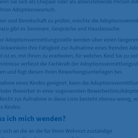
enn Sie sich als Ehepaar oder als alleinstehende Person mit
Ihren Adoptionswunsch.
ion und Bereitschaft zu prüfen, möchte die Adoptionsvermit
azu gibt es Seminare, Gespräche und Hausbesuche.
der Adoptionsvermittlungsstelle werden über einen längere
lickwinkeln Ihre Fähigkeit zur Aufnahme eines fremden Ad
l ist es, mit Ihnen zu erarbeiten, für welches Kind Sie zu so
nntnisse verfasst die Fachkraft der Adoptionsvermittlungsst
n und fügt diesen Ihren Bewerbungsunterlagen bei.
fnahme eines Kindes geeignet, kann die Adoptionsvermittlung
oder Bewerber in einer sogenannten Bewerberliste/Adoptio
Recht zur Aufnahme in diese Liste besteht ebenso wenig, wi
s Kindes.
s ich mich wenden?
 sich an die an die für Ihren Wohnort zuständige