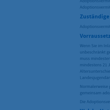
Adoptionsvermit
Adoptionsvermit
Zuständige 
Adoptionsvermi
Vorrausset
Wenn Sie im Inl
unbeschränkt ge
muss mindestens
mindestens 21 Ja
Altersunterschi
Landesjugendäm
Normalerweise gi
gemeinsam adopt
Die Adoptionsve