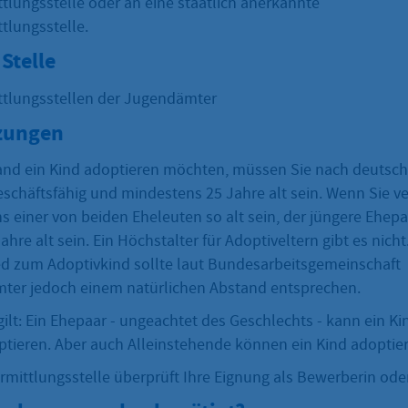
tlungsstelle oder an eine staatlich anerkannte
tlungsstelle.
Stelle
ttlungsstellen der Jugendämter
zungen
and ein Kind adoptieren möchten, müssen Sie nach deutsc
schäftsfähig und mindestens 25 Jahre alt sein. Wenn Sie ver
 einer von beiden Eheleuten so alt sein, der jüngere Ehep
hre alt sein. Ein Höchstalter für Adoptiveltern gibt es nicht
ed zum Adoptivkind sollte laut Bundesarbeitsgemeinschaft
ter jedoch einem natürlichen Abstand entsprechen.
lt: Ein Ehepaar - ungeachtet des Geschlechts - kann ein Ki
ieren. Aber auch Alleinstehende können ein Kind adoptier
rmittlungsstelle überprüft Ihre Eignung als Bewerberin ode