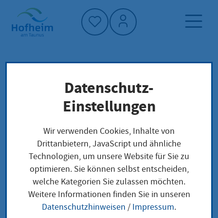
Startseite"
Datenschutz-
Startseite
Dienstleistung-Finder
Falknerjagdschein Änderung
Lokale Anliegen
Einstellungen
Wir verwenden Cookies, Inhalte von
Falknerjagdschein
Drittanbietern, JavaScript und ähnliche
Technologien, um unsere Website für Sie zu
Änderung
optimieren. Sie können selbst entscheiden,
welche Kategorien Sie zulassen möchten.
Weitere Informationen finden Sie in unseren
Datenschutzhinweisen
/
Impressum
.
Die Änderung Ihres Namens sowie Ihres