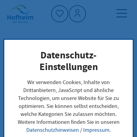
Startseite"
Datenschutz-
Startseite
Dienstleistung-Finder
Lokale Anliegen
Einstellungen
Fahrerlaubnis: Mindestalter - Ausnahmen
Wir verwenden Cookies, Inhalte von
Drittanbietern, JavaScript und ähnliche
Fahrerlaubnis:
Technologien, um unsere Website für Sie zu
optimieren. Sie können selbst entscheiden,
Mindestalter -
welche Kategorien Sie zulassen möchten.
Ausnahmen
Weitere Informationen finden Sie in unseren
Datenschutzhinweisen
/
Impressum
.