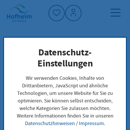
Startseite"
Datenschutz-
Startseite
Dienstleistung-Finder
Lokale Anliegen
Einstellungen
Fahrerlaubnis ausländisch (nicht EU/EWR):
umschreiben
Wir verwenden Cookies, Inhalte von
Drittanbietern, JavaScript und ähnliche
Technologien, um unsere Website für Sie zu
Fahrerlaubnis
optimieren. Sie können selbst entscheiden,
welche Kategorien Sie zulassen möchten.
ausländisch (nicht
Weitere Informationen finden Sie in unseren
EU/EWR):
Datenschutzhinweisen
/
Impressum
.