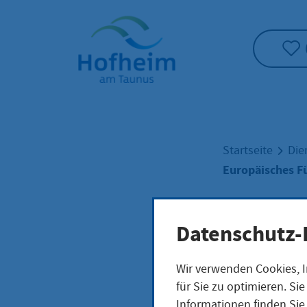
Startseite"
Startseite
Die
Europäisches F
Euro
Datenschutz-
Wir verwenden Cookies, I
Führ
für Sie zu optimieren. S
Informationen finden Sie