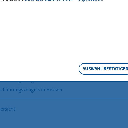
tragen
ienst: Deep-Link zum Ursprungsportal Weiterleitungsdienst
l
AUSWAHL BESTÄTIGE
s Führungszeugnis beantragen
s Führungszeugnis in Hessen
s Führungszeugnis in Hessen
ersicht