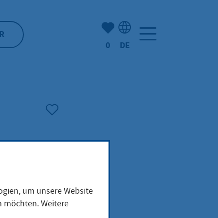
Anzahl der gemerkten Artike
R
0
DE
Sprachauswahl: Deutsch
logien, um unsere Website
en möchten. Weitere