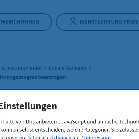
(MEIN) HOFHEIM
DIENSTLEISTUNG-FINDE
nstleistung-Finder
Lokale Anliegen
ührungszeugnis beantragen
päisches
Einstellungen
nhalte von Drittanbietern, JavaScript und ähnliche Techno
ungszeugnis
ie können selbst entscheiden, welche Kategorien Sie zulass
 in unseren
Datenschutzhinweisen
/
Impressum
.