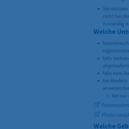
Sie müssen 
nicht bei d
zuständig is
Welche Unt
biometrische
registrierte
falls vorhan
abgelaufen)
falls kein 
bei Kindern
anwesenden 
bei nur
Fotomustert
Photo sampl
Welche Geb