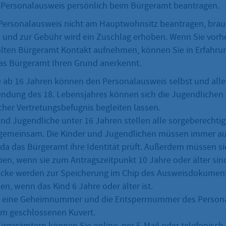
 Personalausweis persönlich beim Bürgeramt beantragen.
Personalausweis nicht am Hauptwohnsitz beantragen, brau
 und zur Gebühr wird ein Zuschlag erhoben. Wenn Sie vorh
ten Bürgeramt Kontakt aufnehmen, können Sie in Erfahrun
as Bürgeramt Ihren Grund anerkennt.
 ab 16 Jahren können den Personalausweis selbst und alle
lendung des 18. Lebensjahres können sich die Jugendliche
cher Vertretungsbefugnis begleiten lassen.
und Jugendliche unter 16 Jahren stellen alle sorgeberechtigt
gemeinsam. Die Kinder und Jugendlichen müssen immer au
 da das Bürgeramt ihre Identität prüft. Außerdem müssen si
ben, wenn sie zum Antragszeitpunkt 10 Jahre oder älter sin
ücke werden zur Speicherung im Chip des Ausweisdokumen
, wenn das Kind 6 Jahre oder älter ist.
en eine Geheimnummer und die Entsperrnummer des Person
nem geschlossenen Kuvert.
Bürgerämtern können Sie online, per E-Mail oder telefonisch