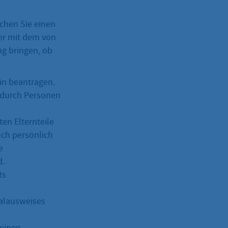
chen Sie einen
er mit dem von
g bringen, ob
in beantragen.
n durch Personen
en Elternteile
ch persönlich
e
d.
ts
alausweises
 einen