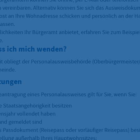
 vereinbaren. Alternativ können Sie sich das Ausweisdokum
Post an Ihre Wohnadresse schicken und persönlich an der H
assen.
ichkeiten Ihr Bürgeramt anbietet, erfahren Sie zum Beispie
e.
s ich mich wenden?
it obliegt der Personalausweisbehörde (Oberbürgermeister
einde.
zungen
Beantragung eines Personalausweises gilt für Sie, wenn Sie:
e Staatsangehörigkeit besitzen
ensjahr vollendet haben
and gemeldet sind
es Passdokument (Reisepass oder vorläufiger Reisepass) bes
tellung außerhalb Ihres Hauptwohnsitzes: