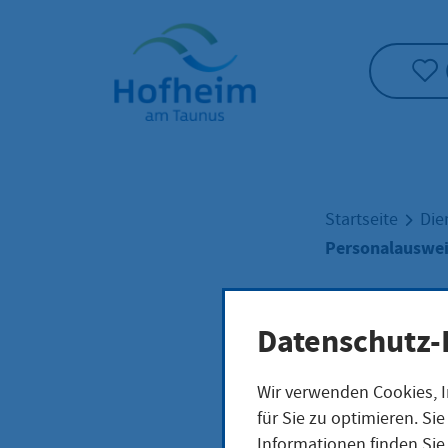
Startseite"
Startseite
Die
Personalauswei
Pers
Datenschutz-
Wir verwenden Cookies, I
erst
für Sie zu optimieren. S
Informationen finden Sie