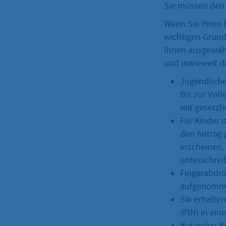
Sie müssen den
Wenn Sie Ihren 
wichtigen Grund
Ihnen ausgewähl
und inwieweit d
Jugendliche
Bis zur Vol
mit gesetzli
Für Kinder 
den Antrag 
erscheinen,
unterschrei
Fingerabdr
aufgenommen
Sie erhalt
(PIN) in ei
Bei vielen 