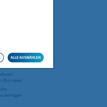
okument
nder können auf
ültigen
N
ALLE AUSWÄHLEN
rnehmen
 (EU) reisen.
itz.
en wichtigen