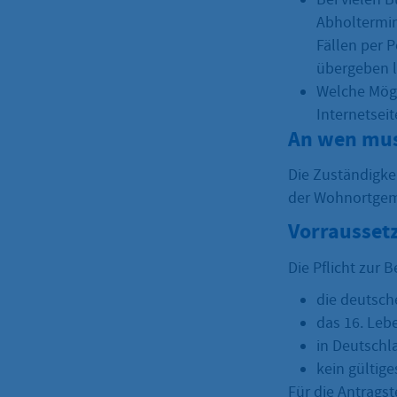
Abholtermin
Fällen per 
übergeben l
Welche Mögl
Internetseit
An wen mus
Die Zuständigke
der Wohnortgem
Vorrausset
Die Pflicht zur 
die deutsch
das 16. Leb
in Deutschl
kein gültig
Für die Antrags