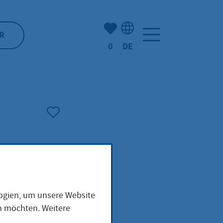
Anzahl der gemerkten Artike
R
0
DE
Sprachauswahl: Deutsch
logien, um unsere Website
en möchten. Weitere