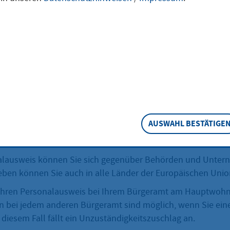
tens 16 Jahre alt? Dann müssen Sie ein gültiges Ausweisd
m Ihre Identität festgestellt werden kann. Auch jüngere Ki
onalausweis beantragen, es besteht aber keine Pflicht.
eschreibung
atsangehörige über 16 Jahren sind Sie verpflichtet, einen g
 oder einen gültigen Reisepass zu besitzen.
AUSWAHL BESTÄTIGE
en Sie den Personalausweis auch früher beantragen.
alausweis können Sie sich gegenüber Behörden und Unte
ben können Sie auch in alle Länder der Europäischen Union
Ihren Personalausweis bei Ihrem Bürgeramt am Hauptwohns
n bei jedem anderen Bürgeramt sind möglich, wenn Sie ein
diesem Fall fällt ein Unzuständigkeitszuschlag an.