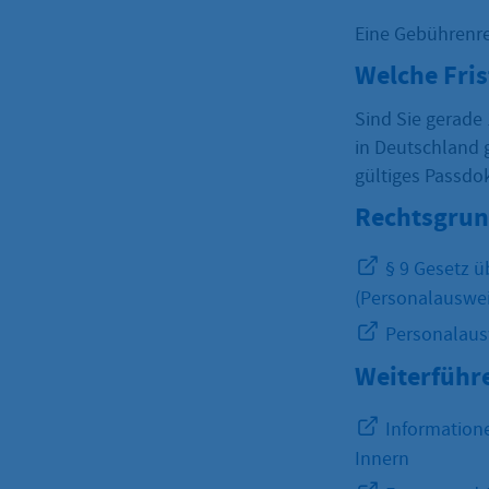
Eine Gebührenre
Welche Fri
Sind Sie gerade
in Deutschland 
gültiges Passdo
Rechtsgrun
§ 9 Gesetz ü
(Personalauswei
Personalaus
Weiterführ
Informatione
Innern