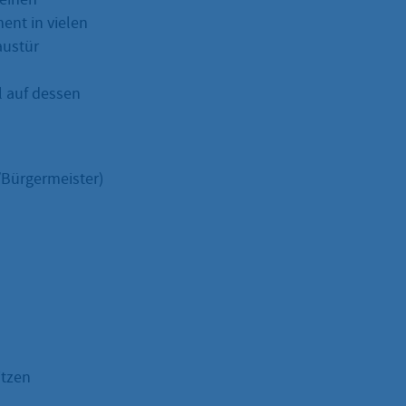
ent in vielen
austür
l auf dessen
/Bürgermeister)
itzen