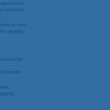
 sogenannten
is dürfen Sie
 unter 24 Jahre
aufs ungültig,
esondere bei
 Ablauf der
einen
 gültig.