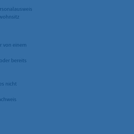
ersonalausweis
twohnsitz
er von einem
oder bereits
es nicht
achweis