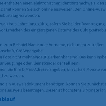
e enthalten einen elektronischen Identitätsnachweis, den
 Damit können Sie sich online ausweisen. Den Online-Auswe
Geburtstag verwenden.
eis ist 6 Jahre lang gültig, sofern Sie bei der Beantragung
d vor Erreichen des eingetragenen Datums des Gültigkeitsabl
n, zum Beispiel Name oder Vorname, nicht mehr zutreffen
Anschrift, Größenangabe
em Foto nicht mehr eindeutig erkennbar sind. Das kann insb
r Säuglinge oder Kleinstkinder der Fall sein.
en Sie Ihre E-Mail-Adresse angeben, um zirka 6 Monate vor
ert zu werden.
end ein Ausweisdokument benötigen, können Sie zunächst 
onalausweis beantragen. Dieser ist höchstens 3 Monate lang
ablauf