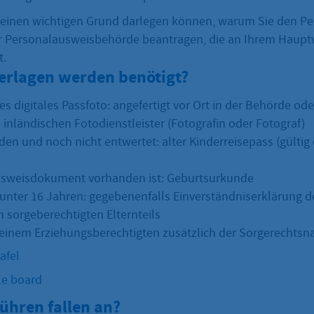
einen wichtigen Grund darlegen können, warum Sie den P
er Personalausweisbehörde beantragen, die an Ihrem Haup
t.
erlagen werden benötigt?
s digitales Passfoto: angefertigt vor Ort in der Behörde od
n inländischen Fotodienstleister (Fotografin oder Fotograf)
den und noch nicht entwertet: alter Kinderreisepass (gültig 
Ausweisdokument vorhanden ist: Geburtsurkunde
 unter 16 Jahren: gegebenenfalls Einverständniserklärung d
sorgeberechtigten Elternteils
 einem Erziehungsberechtigten zusätzlich der Sorgerechtsn
afel
e board
ühren fallen an?