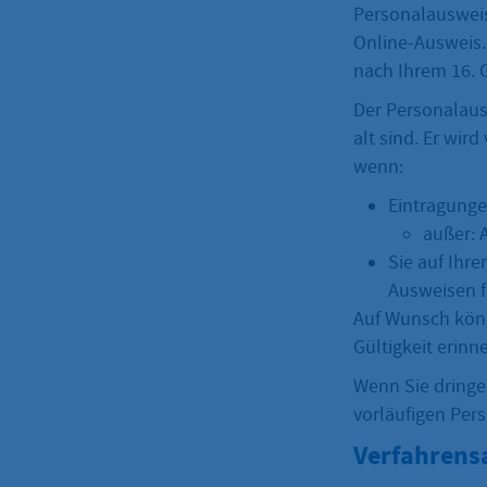
Personalausweis
Online-Ausweis.
nach Ihrem 16. 
Der Personalausw
alt sind. Er wir
wenn:
Eintragunge
außer: 
Sie auf Ihr
Ausweisen fü
Auf Wunsch könn
Gültigkeit erinn
Wenn Sie dring
vorläufigen Pers
Verfahrens