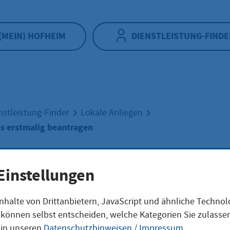
(MEIN) HOFHEIM
DIENSTLEISTUNG-FINDE
nstleistung-Finder
Lokale Anliegen
s erstmalig beantragen
onalausweis
Einstellungen
nhalte von Drittanbietern, JavaScript und ähnliche Techno
malig beantragen
ie können selbst entscheiden, welche Kategorien Sie zulass
 in unseren
Datenschutzhinweisen
/
Impressum
.