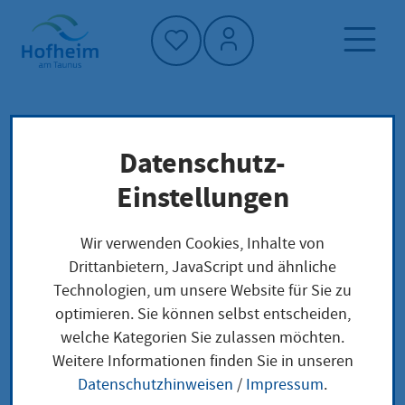
Startseite"
Datenschutz-
Startseite
Dienstleistung-Finder
Lokale Anliegen
Einstellungen
Errichtung und Betrieb einer
überwachungsbedürftigen Anlage nach
Wir verwenden Cookies, Inhalte von
Betriebssicherheitsverordnung Erlaubnis von
Drittanbietern, JavaScript und ähnliche
Gasfüllanlagen
Technologien, um unsere Website für Sie zu
optimieren. Sie können selbst entscheiden,
welche Kategorien Sie zulassen möchten.
Errichtung und
Weitere Informationen finden Sie in unseren
Datenschutzhinweisen
/
Impressum
.
Betrieb einer