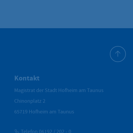
Zum Seite
Kontakt
Magistrat der Stadt Hofheim am Taunus
Chinonplatz 2
65719
Hofheim am Taunus
Telefon 06192 / 202 - 0