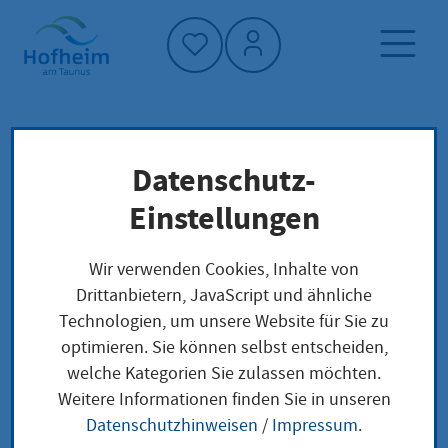
Startseite"
Datenschutz-
Startseite
Dienstleistung-Finder
Lokale Anliegen
Einstellungen
Erlaubnis zum Führen der
Weiterbildungsbezeichnung Staatlich
Wir verwenden Cookies, Inhalte von
anerkannte Fachpflegerin oder Fachpfleger für
Drittanbietern, JavaScript und ähnliche
Palliative Versorgung (Palliative Care) nach der
Technologien, um unsere Website für Sie zu
Hessische Weiterbildungs- und
optimieren. Sie können selbst entscheiden,
Prüfungsordnung für die Pflege (WPO-Pflege)
welche Kategorien Sie zulassen möchten.
Weitere Informationen finden Sie in unseren
Datenschutzhinweisen
/
Impressum
.
Erlaubnis zum Führen