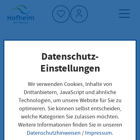
Startseite"
Datenschutz-
Startseite
Dienstleistung-Finder
Lokale Anliegen
Einstellungen
Erlaubnis zum Führen der Berufsbezeichnung
Sozialpädagogin/Sozialarbeiterin oder
Wir verwenden Cookies, Inhalte von
Sozialpädagoge/Sozialarbeiter bei
Drittanbietern, JavaScript und ähnliche
Berufsqualifikation aus dem Ausland Erteilung
Technologien, um unsere Website für Sie zu
optimieren. Sie können selbst entscheiden,
welche Kategorien Sie zulassen möchten.
Erlaubnis zum Führen
Weitere Informationen finden Sie in unseren
Datenschutzhinweisen
/
Impressum
.
der