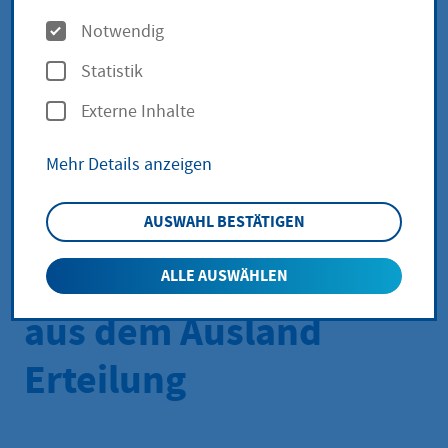
O
Berufsbezeichnung
Notwendig
p
Statistik
Sozialpädagogin/Sozia
t
Externe Inhalte
i
larbeiterin oder
o
Mehr Details anzeigen
Sozialpädagoge/Sozial
n
e
arbeiter bei
AUSWAHL BESTÄTIGEN
n
Berufsqualifikation
ALLE AUSWÄHLEN
aus dem Ausland
Erteilung