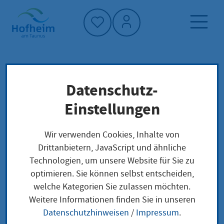
Startseite"
Datenschutz-
Startseite
Dienstleistung-Finder
Lokale Anliegen
Einstellungen
Erlaubnis zum Führen der Berufsbezeichnung
Operationstechnische Assistentin /
Wir verwenden Cookies, Inhalte von
Operationstechnischer Assistent beantragen
Drittanbietern, JavaScript und ähnliche
Technologien, um unsere Website für Sie zu
optimieren. Sie können selbst entscheiden,
Erlaubnis zum Führen
welche Kategorien Sie zulassen möchten.
Weitere Informationen finden Sie in unseren
der
Datenschutzhinweisen
/
Impressum
.