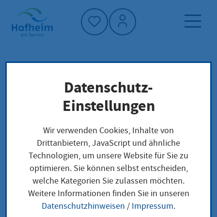
Startseite"
Datenschutz-
Startseite
Dienstleistung-Finder
Lokale Anliegen
Einstellungen
Erlaubnis zum Führen der Berufsbezeichnung
Medizinische Technologin für
Wir verwenden Cookies, Inhalte von
Funktionsdiagnostik oder Medizinischer
Drittanbietern, JavaScript und ähnliche
Technologe für Funktionsdiagnostik bei
Technologien, um unsere Website für Sie zu
Berufsqualifikation aus Drittstaaten Erteilung
optimieren. Sie können selbst entscheiden,
welche Kategorien Sie zulassen möchten.
Weitere Informationen finden Sie in unseren
Erlaubnis zum Führen
Datenschutzhinweisen
/
Impressum
.