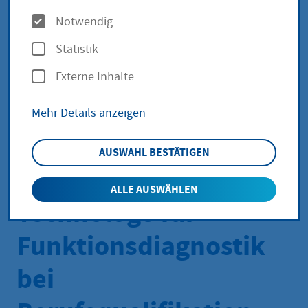
der
O
Notwendig
p
Berufsbezeichnung
Statistik
t
Medizinische
Externe Inhalte
i
o
Technologin für
Mehr Details anzeigen
n
Funktionsdiagnostik
e
AUSWAHL BESTÄTIGEN
n
oder Medizinischer
ALLE AUSWÄHLEN
Technologe für
Funktionsdiagnostik
bei