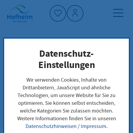
Startseite"
Datenschutz-
Startseite
Dienstleistung-Finder
Lokale Anliegen
Einstellungen
Erlaubnis zum Führen der Berufsbezeichnung
Medizinische Dokumentarin / Medizinischer
Wir verwenden Cookies, Inhalte von
Dokumentar beantragen
Drittanbietern, JavaScript und ähnliche
Technologien, um unsere Website für Sie zu
optimieren. Sie können selbst entscheiden,
Erlaubnis zum Führen
welche Kategorien Sie zulassen möchten.
Weitere Informationen finden Sie in unseren
der
Datenschutzhinweisen
/
Impressum
.