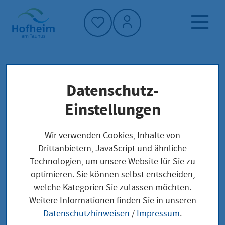
Startseite"
Datenschutz-
Startseite
Dienstleistung-Finder
Lokale Anliegen
Einstellungen
Erlaubnis zum Führen der Berufsbezeichnung
Logopädin/ Logopäde beantragen
Wir verwenden Cookies, Inhalte von
Drittanbietern, JavaScript und ähnliche
Technologien, um unsere Website für Sie zu
Erlaubnis zum Führen
optimieren. Sie können selbst entscheiden,
welche Kategorien Sie zulassen möchten.
der
Weitere Informationen finden Sie in unseren
Berufsbezeichnung
Datenschutzhinweisen
/
Impressum
.