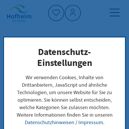
Startseite"
Datenschutz-
Startseite
Dienstleistung-Finder
Lokale Anliegen
Einstellungen
Erlaubnis zum Führen der Berufsbezeichnung
Anästhesietechnische Assistentin /
Wir verwenden Cookies, Inhalte von
Anästhesietechnischer Assistent beantragen
Drittanbietern, JavaScript und ähnliche
Technologien, um unsere Website für Sie zu
optimieren. Sie können selbst entscheiden,
Erlaubnis zum Führen
welche Kategorien Sie zulassen möchten.
Weitere Informationen finden Sie in unseren
der
Datenschutzhinweisen
/
Impressum
.