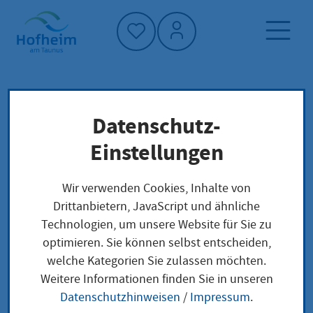
Startseite"
Datenschutz-
Startseite
Dienstleistung-Finder
Lokale Anliegen
Einstellungen
Betriebserlaubnis für eine Einrichtung in der
Kinder- und Jugendhilfe beantragen
Wir verwenden Cookies, Inhalte von
Drittanbietern, JavaScript und ähnliche
Technologien, um unsere Website für Sie zu
Betriebserlaubnis für
optimieren. Sie können selbst entscheiden,
welche Kategorien Sie zulassen möchten.
eine Einrichtung in
Weitere Informationen finden Sie in unseren
der Kinder- und
Datenschutzhinweisen
/
Impressum
.