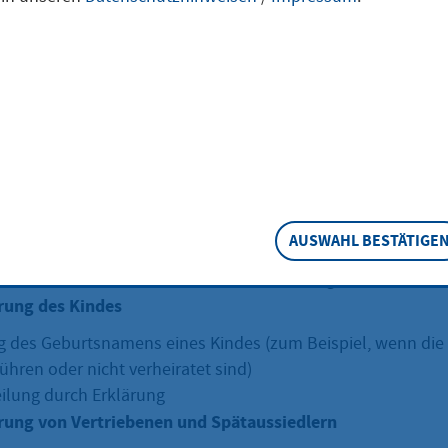
ensänderung
ung in der Ehe
zum Ehenamen
AUSWAHL BESTÄTIGE
ng oder Anfügung eines Namens sowie der Widerruf dieser 
hme eines früheren Namens nach Auflösung der Ehe
ung des Kindes
des Geburtsnamens eines Kindes (zum Beispiel,
wenn die 
hren oder nicht verheiratet sind)
lung durch Erklärung
ung von Vertriebenen und Spätaussiedlern