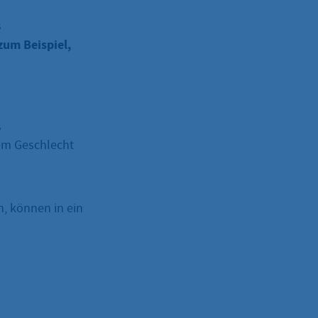
s
um Beispiel,
s
em Geschlecht
, können in ein