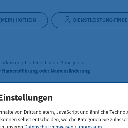
(MEIN) HOFHEIM
DIENSTLEISTUNG-FINDE
nstleistung-Finder
Lokale Anliegen
ur Namensführung oder Namensänderung
ärungen zur
Einstellungen
nhalte von Drittanbietern, JavaScript und ähnliche Techno
ensführung oder
ie können selbst entscheiden, welche Kategorien Sie zulass
 in unseren
Datenschutzhinweisen
/
Impressum
.