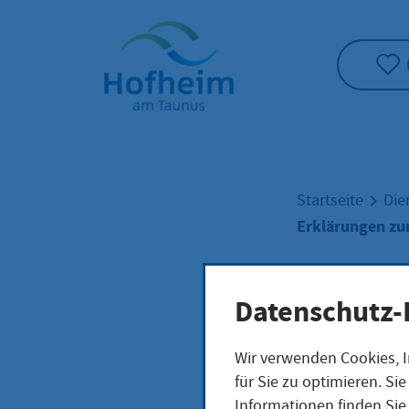
Startseite"
Startseite
Die
Erklärungen z
Erkl
Datenschutz-
Wir verwenden Cookies, I
Nam
für Sie zu optimieren. S
Informationen finden Sie