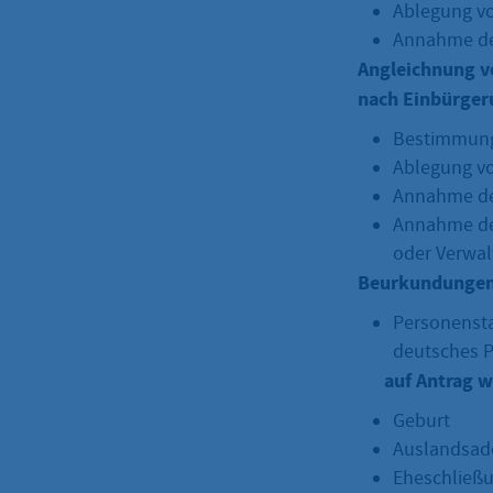
Ablegung v
Annahme de
Angleichnung v
nach Einbürger
Bestimmung
Ablegung v
Annahme de
Annahme de
oder Verwal
Beurkundungen
Personensta
deutsches P
auf Antrag 
Geburt
Auslandsad
Eheschließ