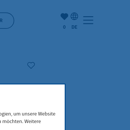
Anzahl der gemerkten Artike
R
0
DE
Sprachauswahl: Deutsch
logien, um unsere Website
en möchten. Weitere