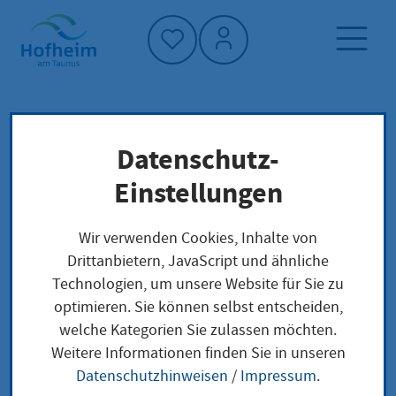
Startseite"
Datenschutz-
Startseite
Dienstleistung-Finder
Lokale Anliegen
Einstellungen
Erbbaurecht an mehreren Grundstücken oder
an Erbbaurechten eintragen lassen
Wir verwenden Cookies, Inhalte von
Drittanbietern, JavaScript und ähnliche
Technologien, um unsere Website für Sie zu
Erbbaurecht an
optimieren. Sie können selbst entscheiden,
welche Kategorien Sie zulassen möchten.
mehreren
Weitere Informationen finden Sie in unseren
Grundstücken oder an
Datenschutzhinweisen
/
Impressum
.