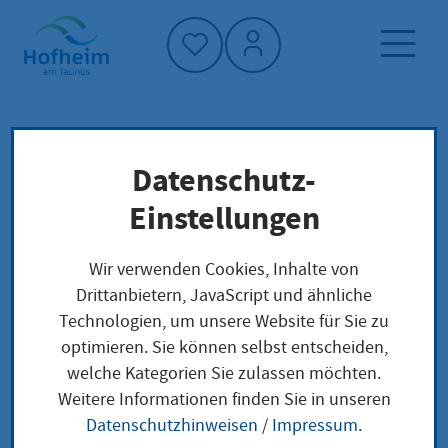
Startseite"
Datenschutz-
Startseite
Dienstleistung-Finder
Epidemie
Lokale Anliegen
Einstellungen
Wir verwenden Cookies, Inhalte von
Epidemie
Drittanbietern, JavaScript und ähnliche
Technologien, um unsere Website für Sie zu
optimieren. Sie können selbst entscheiden,
welche Kategorien Sie zulassen möchten.
Leistungsbeschreibung
Weitere Informationen finden Sie in unseren
Eine Epidemie ist die zeitliche und örtliche Häufung
Datenschutzhinweisen
/
Impressum
.
einer Krankheit innerhalb einer Bevölkerungsgruppe.