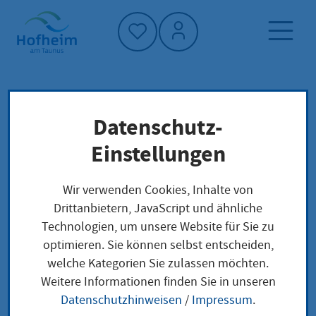
Startseite"
Datenschutz-
Startseite
Dienstleistung-Finder
Lokale Anliegen
Einstellungen
Entschädigung nach dem
Infektionsschutzgesetz bei Verdienstausfall
Wir verwenden Cookies, Inhalte von
beantragen
Drittanbietern, JavaScript und ähnliche
Technologien, um unsere Website für Sie zu
optimieren. Sie können selbst entscheiden,
Entschädigung nach
welche Kategorien Sie zulassen möchten.
Weitere Informationen finden Sie in unseren
dem
Datenschutzhinweisen
/
Impressum
.