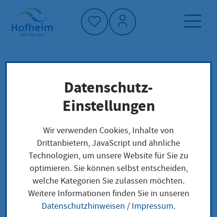
Startseite"
Datenschutz-
Startseite
Dienstleistung-Finder
Lokale Anliegen
Einstellungen
Einzelgenehmigung für eine öffentliche
Lotterie oder Ausspielung (auch kleine
Wir verwenden Cookies, Inhalte von
Lotterien und Tombolen)
Drittanbietern, JavaScript und ähnliche
Technologien, um unsere Website für Sie zu
optimieren. Sie können selbst entscheiden,
Einzelgenehmigung
welche Kategorien Sie zulassen möchten.
Weitere Informationen finden Sie in unseren
für eine öffentliche
Datenschutzhinweisen
/
Impressum
.